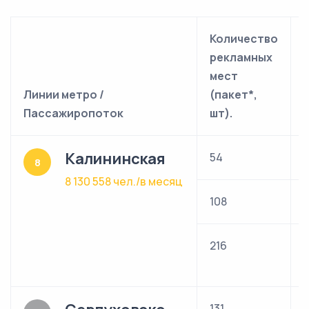
Количество
рекламных
мест
Линии метро /
(пакет*,
м
Пассажиропоток
шт).
Калининская
54
8
8
8 130 558 чел./в месяц
108
1
216
р
131
2