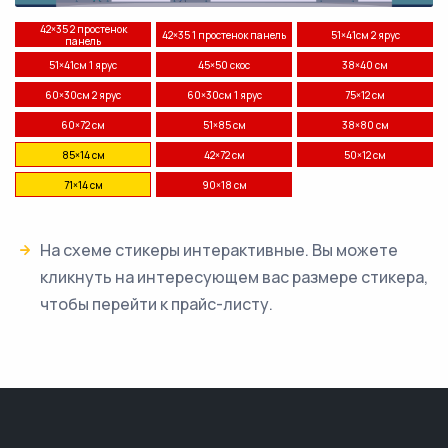
42×35 2 простенок
42×35 1 простенок панель
51×41см 2 ярус
панель
51×41см 1 ярус
45×50 скос
38×40 см
60×30см 2 ярус
60×30см 1 ярус
75×12 см
60×72 см
51×85 см
38×80 см
85×14 см
42×72 см
50×12 см
71×14 см
90×18 см
На схеме стикеры интерактивные. Вы можете
кликнуть на интересующем вас размере стикера,
чтобы перейти к прайс-листу.