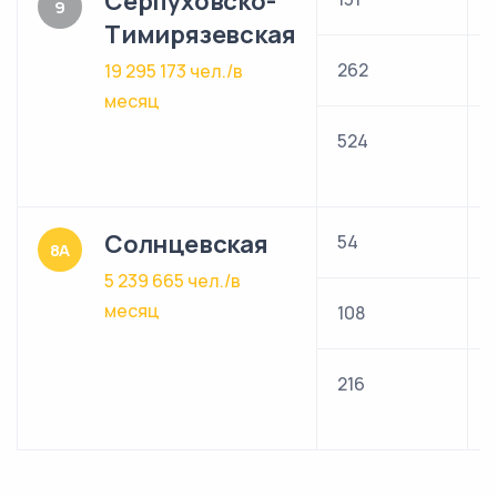
Серпуховско-
9
Тимирязевская
262
4
19 295 173 чел./в
месяц
524
р
Солнцевская
54
5
8А
5 239 665 чел./в
месяц
108
1
216
р