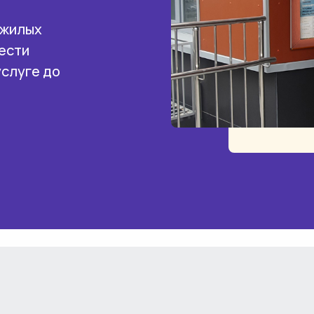
 жилых
ести
услуге до