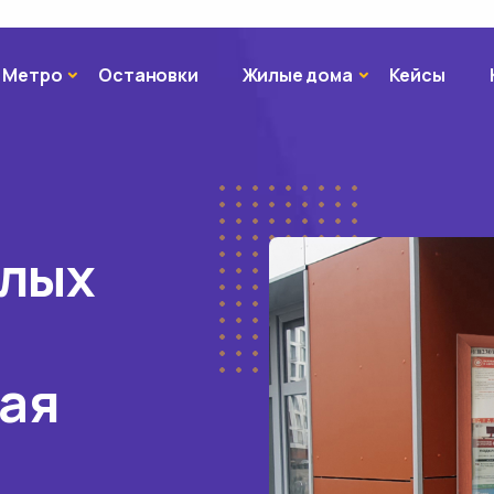
Метро
Жилые дома
Метро
Остановки
Жилые дома
Кейсы
илых
ая