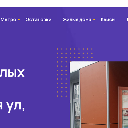
Метро
Жилые дома
Метро
Остановки
Жилые дома
Кейсы
илых
 ул,