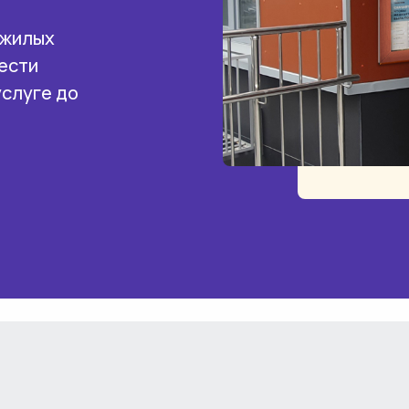
 жилых
ести
услуге до