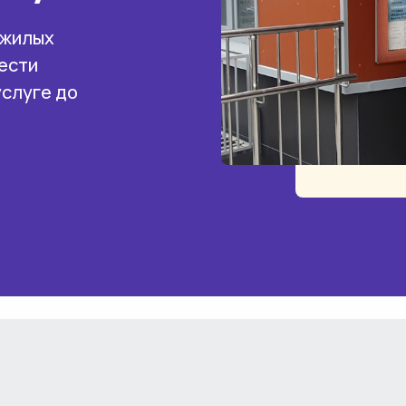
 жилых
ести
услуге до