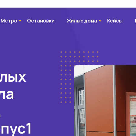
Метро
Жилые дома
Метро
Остановки
Жилые дома
Кейсы
илых
ла
,
рпус1