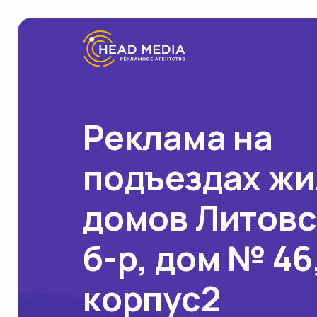
Реклама на
подъездах ж
домов Литов
б-р, дом № 46
корпус2