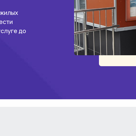
 жилых
ести
услуге до