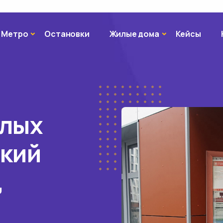
Метро
Жилые дома
Метро
Остановки
Жилые дома
Кейсы
илых
ский
,