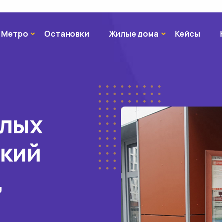
Метро
Жилые дома
Метро
Остановки
Жилые дома
Кейсы
илых
ский
,