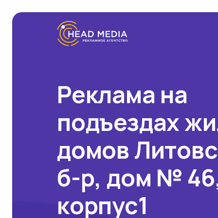
Реклама на
подъездах ж
домов Литов
б-р, дом № 46
корпус1