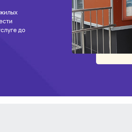
 жилых
ести
услуге до