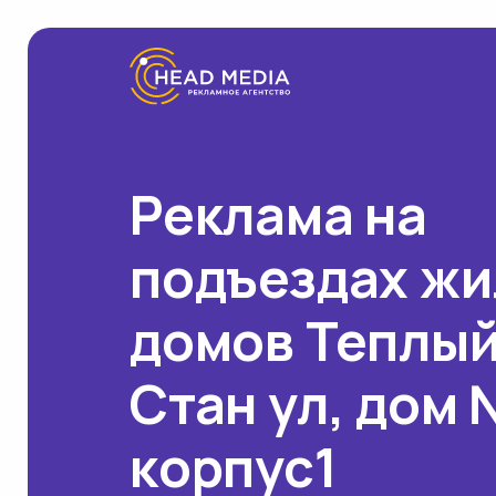
Реклама на
подъездах ж
домов Теплы
Стан ул, дом №
корпус1