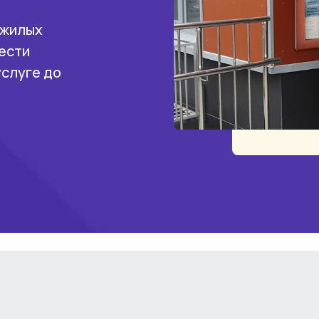
 жилых
ести
услуге до