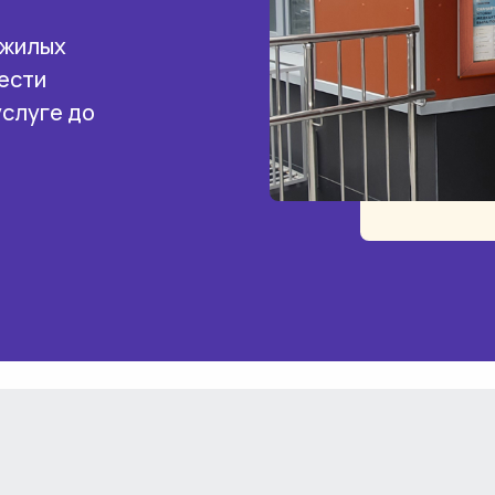
 жилых
ести
услуге до