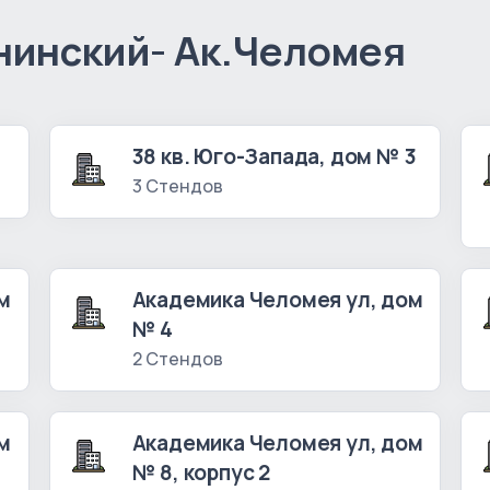
нинский- Ак.Челомея
1
38 кв. Юго-Запада, дом № 3
3 Стендов
м
Академика Челомея ул, дом
№ 4
2 Стендов
м
Академика Челомея ул, дом
№ 8, корпус 2