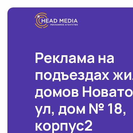
Реклама на
подъездах ж
домов Новат
ул, дом № 18,
корпус2