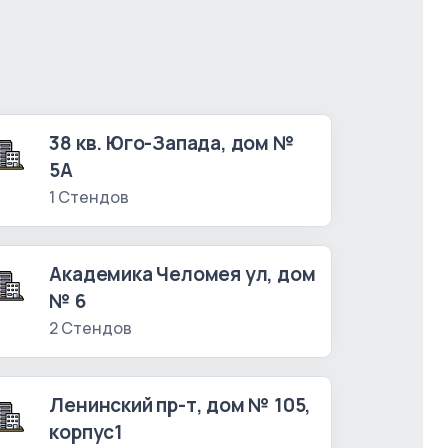
38 кв. Юго-Запада, дом №
5А
1 Стендов
Академика Челомея ул, дом
№ 6
2 Стендов
Ленинский пр-т, дом № 105,
корпус1