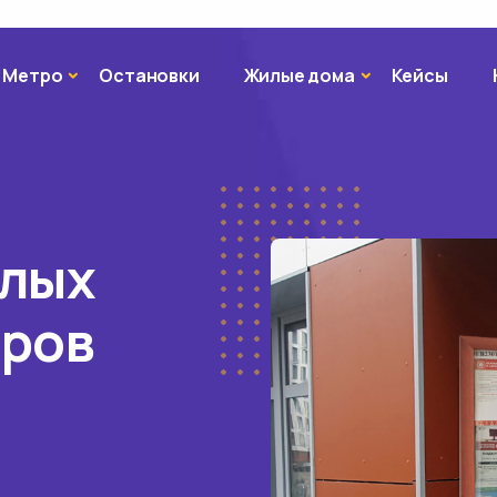
Метро
Жилые дома
Метро
Остановки
Жилые дома
Кейсы
илых
оров