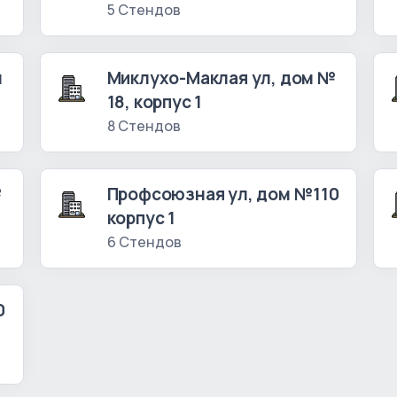
5 Стендов
м
Миклухо-Маклая ул, дом №
18, корпус 1
8 Стендов
№
Профсоюзная ул, дом №110
корпус 1
6 Стендов
0