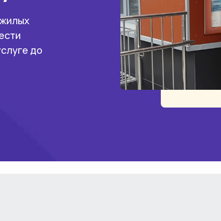
 жилых
ести
услуге до