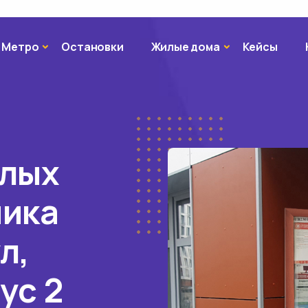
Метро
Жилые дома
Метро
Остановки
Жилые дома
Кейсы
илых
мика
л,
ус 2