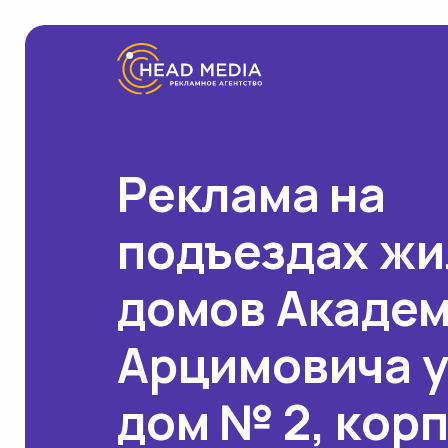
Реклама на
подъездах ж
домов Акаде
Арцимовича у
дом № 2, корп