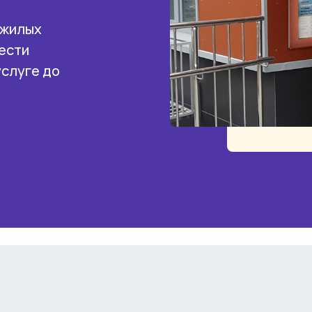
 жилых
ести
услуге до