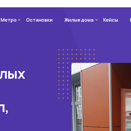
Метро
Жилые дома
Метро
Остановки
Жилые дома
Кейсы
илых
л,