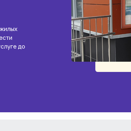
 жилых
ести
услуге до