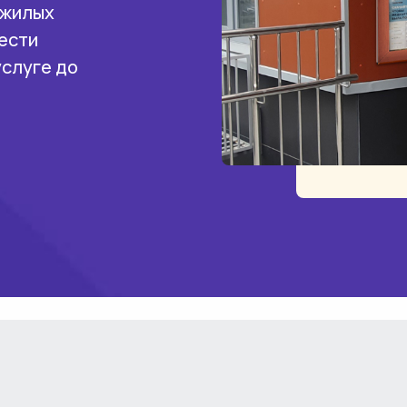
 жилых
ести
услуге до