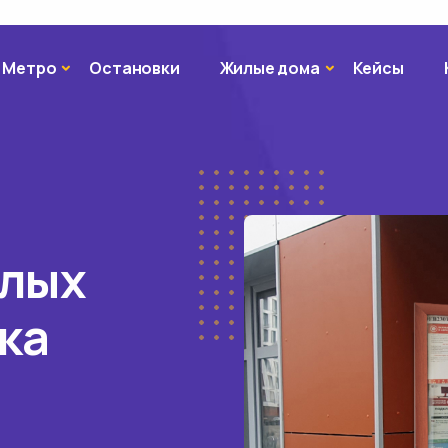
Метро
Жилые дома
Метро
Остановки
Жилые дома
Кейсы
илых
ка