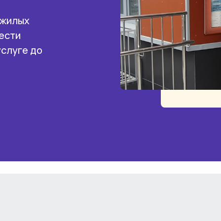
 жилых
ести
услуге до