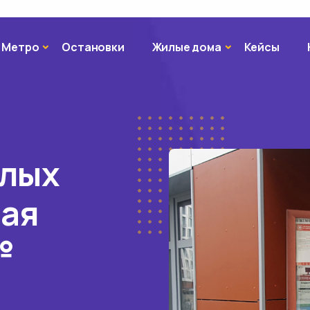
Метро
Жилые дома
Метро
Остановки
Жилые дома
Кейсы
илых
вая
№