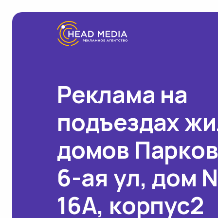
Реклама на
подъездах ж
домов Парко
6-ая ул, дом 
16А, корпус2