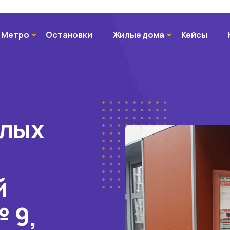
Метро
Жилые дома
Метро
Остановки
Жилые дома
Кейсы
илых
й
 9,