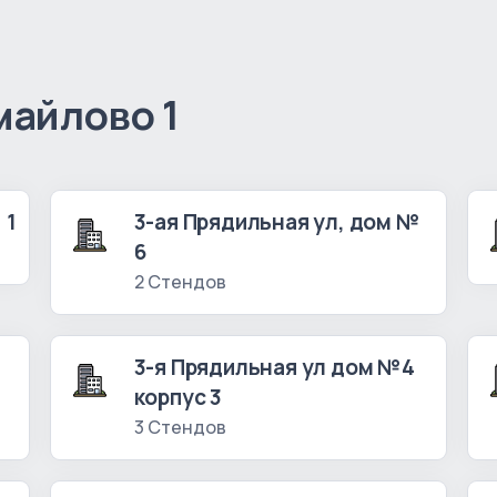
майлово 1
 1
3-ая Прядильная ул, дом №
6
2 Стендов
№
3-я Прядильная ул дом №4
корпус 3
3 Стендов