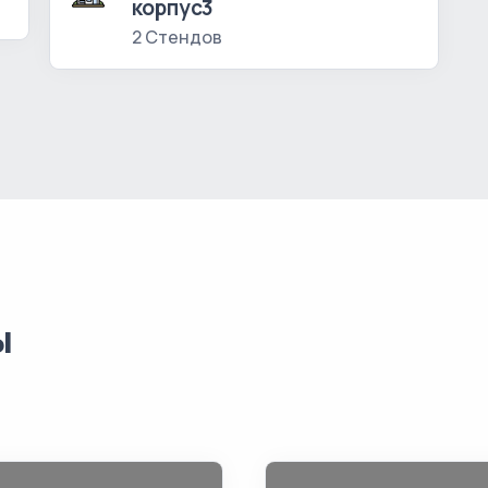
корпус3
2 Стендов
ы