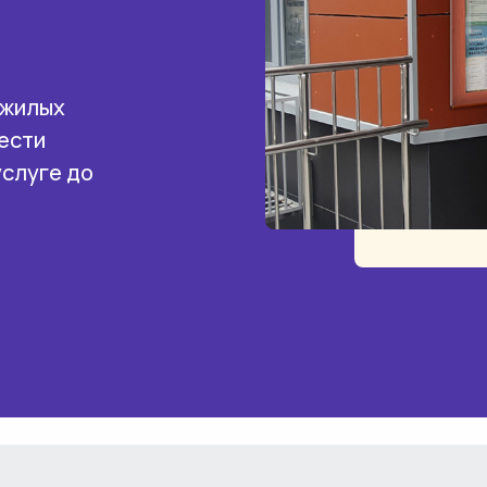
 жилых
ести
услуге до