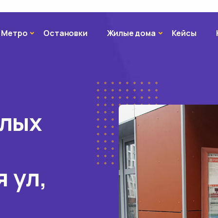
Метро
Жилые дома
Метро
Остановки
Жилые дома
Кейсы
илых
 ул,