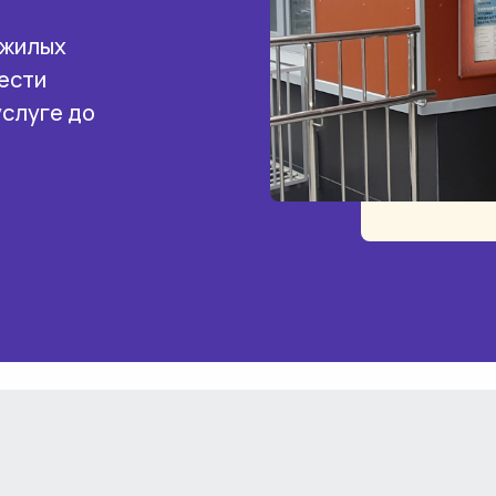
 жилых
ести
услуге до