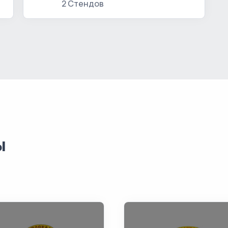
2 Стендов
ы