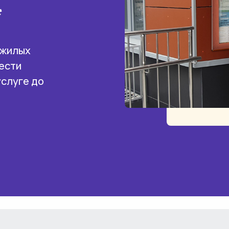
*
 жилых
ести
услуге до