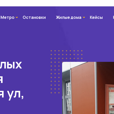
Метро
Жилые дома
Метро
Остановки
Жилые дома
Кейсы
илых
я
 ул,