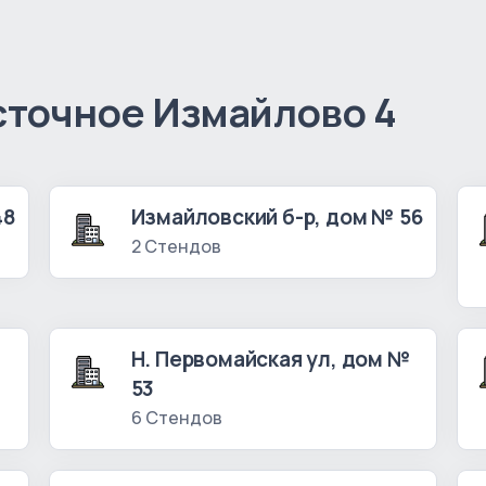
сточное Измайлово 4
48
Измайловский б-р, дом № 56
2 Стендов
Н. Первомайская ул, дом №
53
6 Стендов