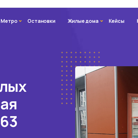
Метро
Жилые дома
Метро
Остановки
Жилые дома
Кейсы
илых
вая
 63