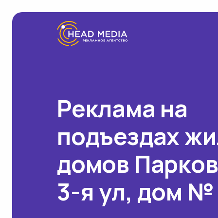
Реклама на
подъездах ж
домов Парко
3-я ул, дом №