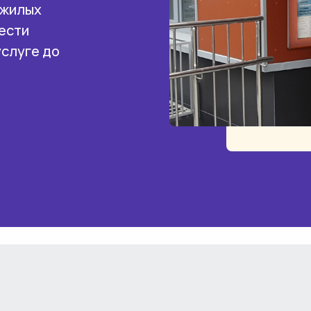
 жилых
ести
услуге до