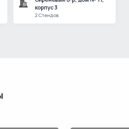
корпус 3
2 Стендов
ы