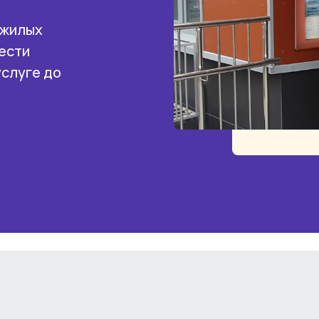
 жилых
ести
услуге до