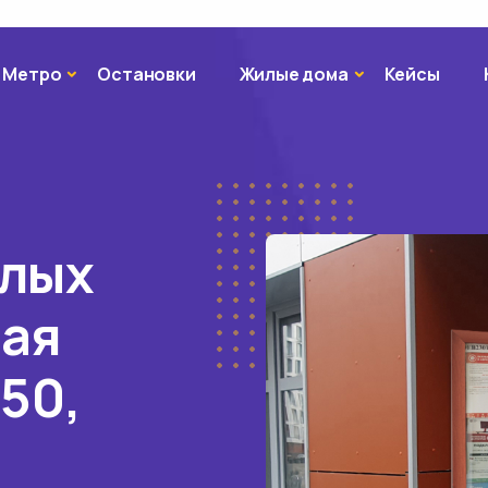
Метро
Жилые дома
Метро
Остановки
Жилые дома
Кейсы
илых
вая
 50,