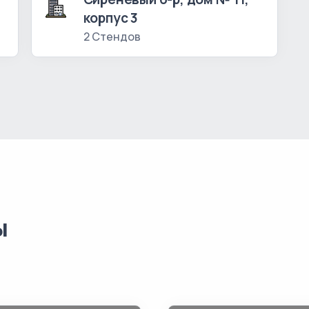
корпус 3
2 Стендов
ы