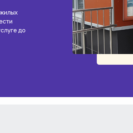
 жилых
ести
услуге до