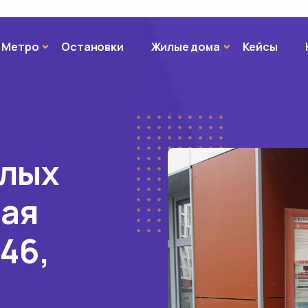
Метро
Жилые дома
Метро
Остановки
Жилые дома
Кейсы
илых
вая
 46,