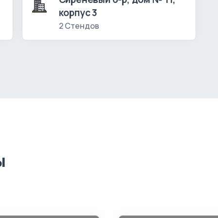
корпус 3
2 Стендов
ы