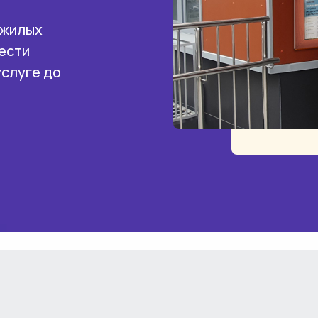
 жилых
ести
услуге до