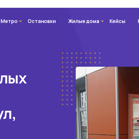
Метро
Жилые дома
Метро
Остановки
Жилые дома
Кейсы
илых
ул,