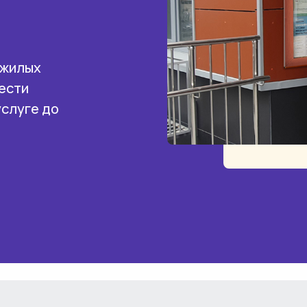
 жилых
ести
услуге до