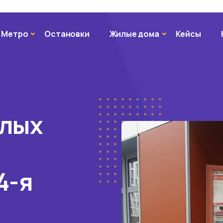
Метро
Жилые дома
Метро
Остановки
Жилые дома
Кейсы
илых
4-я