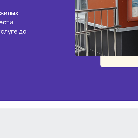
 жилых
ести
услуге до