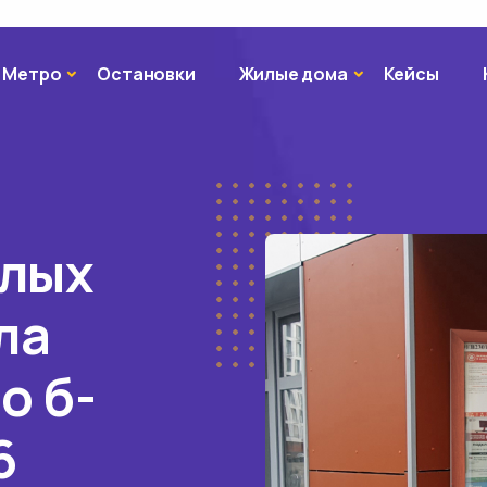
Метро
Жилые дома
Метро
Остановки
Жилые дома
Кейсы
илых
ла
о б-
6