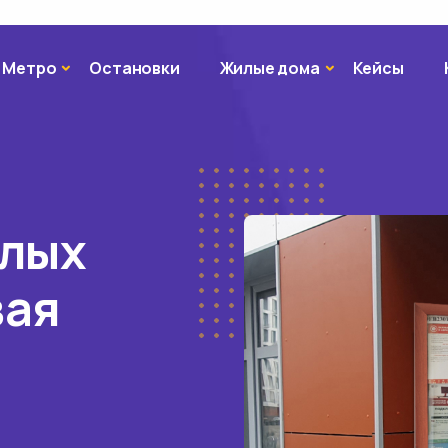
Метро
Жилые дома
Метро
Остановки
Жилые дома
Кейсы
илых
вая