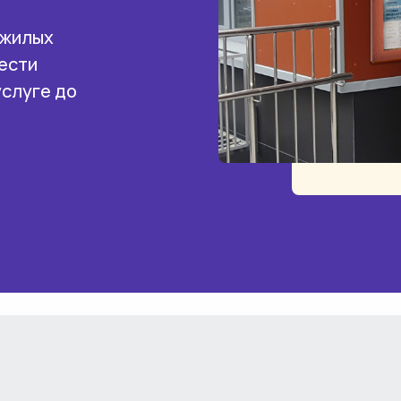
 жилых
ести
услуге до