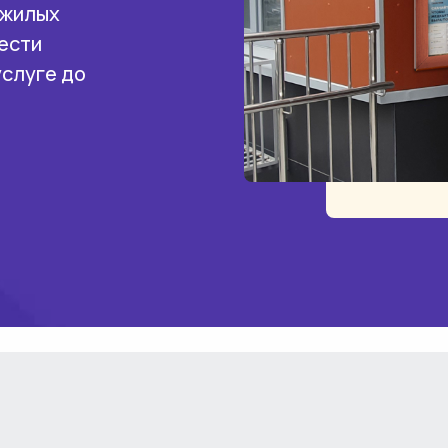
 жилых
ести
услуге до