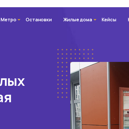
Метро
Жилые дома
Метро
Остановки
Жилые дома
Кейсы
илых
ая