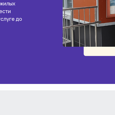
 жилых
ести
услуге до