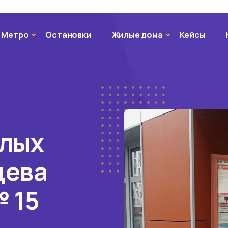
Метро
Жилые дома
Метро
Остановки
Жилые дома
Кейсы
илых
цева
№ 15