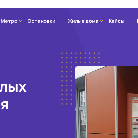
Метро
Жилые дома
Метро
Остановки
Жилые дома
Кейсы
илых
ля