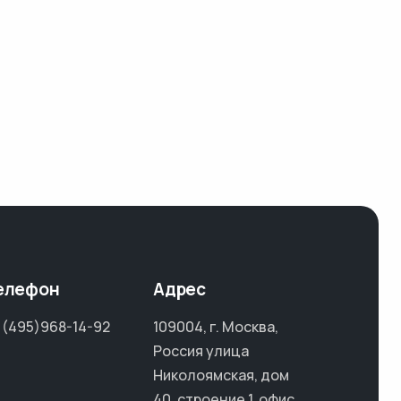
елефон
Адрес
 (495)968-14-92
109004, г. Москва,
Россия улица
Николоямская, дом
40, строение 1, офис