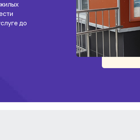
 жилых
ести
услуге до