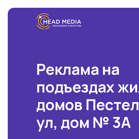
Реклама на
подъездах ж
домов Песте
ул, дом № 3А