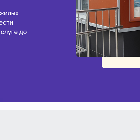
 жилых
ести
услуге до