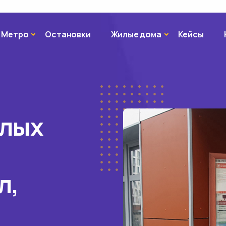
Метро
Жилые дома
Метро
Остановки
Жилые дома
Кейсы
илых
л,