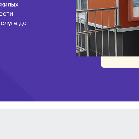
 жилых
ести
услуге до