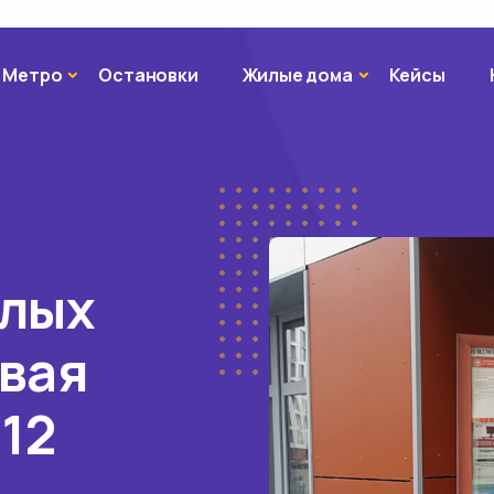
Метро
Жилые дома
Метро
Остановки
Жилые дома
Кейсы
илых
вая
 12