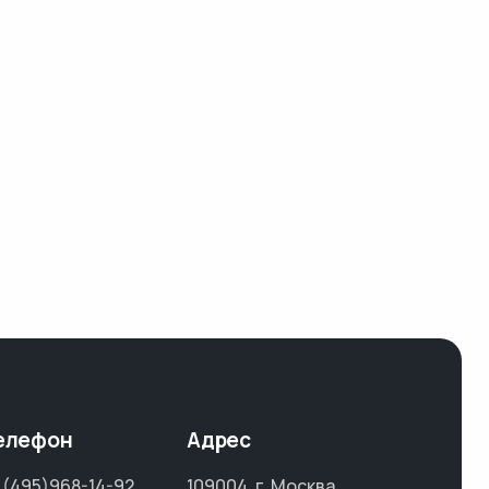
елефон
Адрес
 (495)968-14-92
109004, г. Москва,