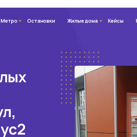
Метро
Жилые дома
Метро
Остановки
Жилые дома
Кейсы
илых
ул,
пус2