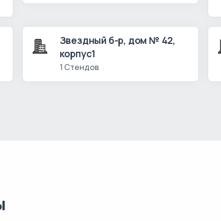
Звездный б-р, дом № 42,
корпус1
1 Стендов
ы