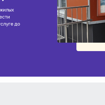
 жилых
ести
услуге до