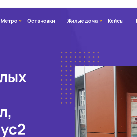
Метро
Жилые дома
Метро
Остановки
Жилые дома
Кейсы
илых
л,
пус2