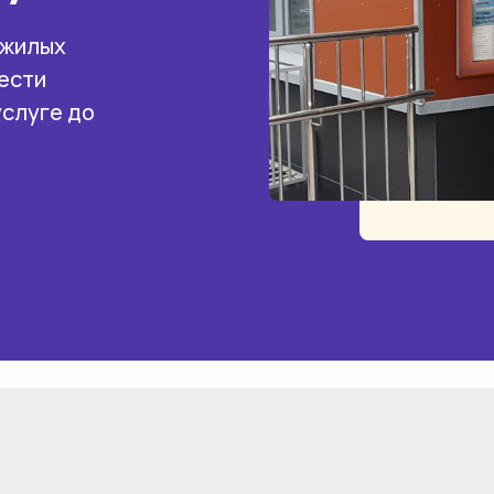
 жилых
ести
услуге до