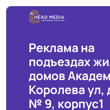
Реклама на
подъездах ж
домов Акаде
Королева ул,
№ 9, корпус1