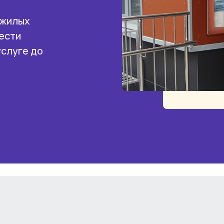
 жилых
ести
услуге до