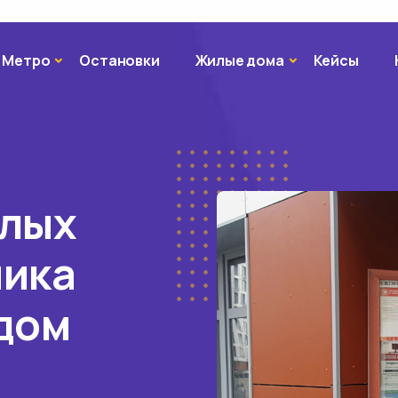
Метро
Жилые дома
Метро
Остановки
Жилые дома
Кейсы
илых
мика
 дом