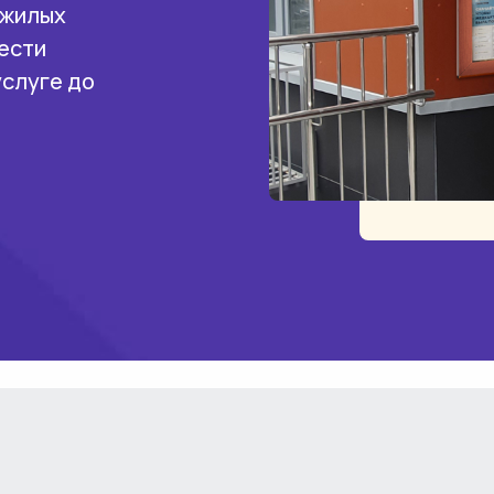
 жилых
ести
услуге до