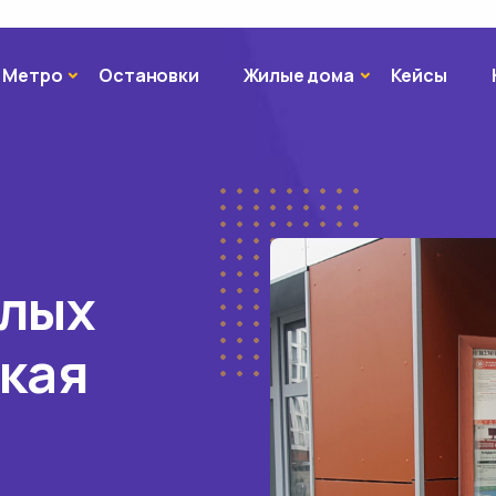
Метро
Жилые дома
Метро
Остановки
Жилые дома
Кейсы
илых
кая