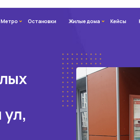
Метро
Жилые дома
Метро
Остановки
Жилые дома
Кейсы
илых
 ул,