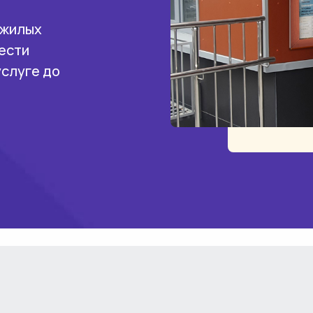
 жилых
ести
услуге до