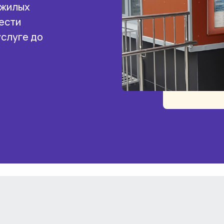
 жилых
ести
услуге до