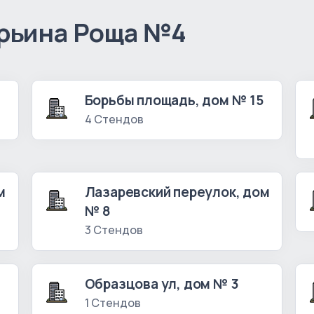
рьина Роща №4
Борьбы площадь, дом № 15
4 Стендов
м
Лазаревский переулок, дом
№ 8
3 Стендов
Образцова ул, дом № 3
1 Стендов