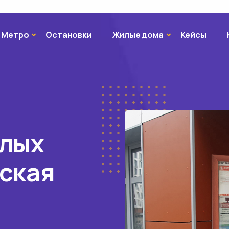
Метро
Жилые дома
Метро
Остановки
Жилые дома
Кейсы
илых
ская