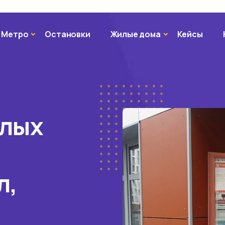
Метро
Жилые дома
Метро
Остановки
Жилые дома
Кейсы
илых
л,