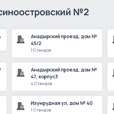
синоостровский №2
4
Анадырский проезд, дом №
45/2
1 Стендов
№
Анадырский проезд, дом №
47, корпус3
4 Стендов
Изумрудная ул, дом № 40
1 Стендов