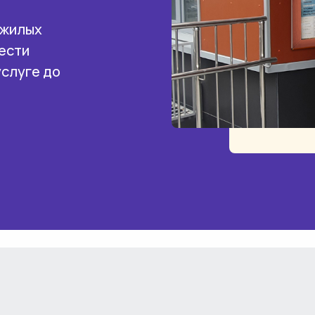
 жилых
ести
услуге до