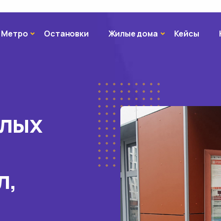
Метро
Жилые дома
Метро
Остановки
Жилые дома
Кейсы
илых
л,