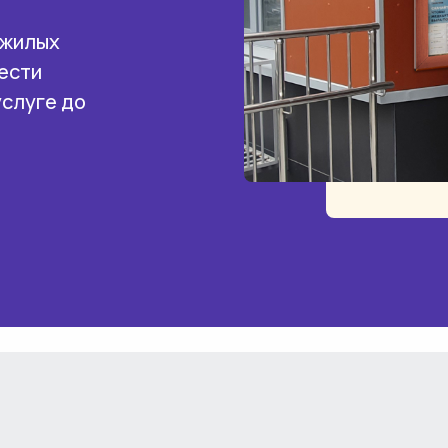
 жилых
ести
услуге до